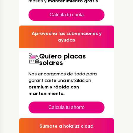
meses y
mantenimiento gratis
Calcula tu cuota
Aprovecha las subvenciones y
ayudas
Quiero placas
solares
Nos encargamos de todo para
garantizarte una instalación
premium y rápida con
mantenimiento.
Calcula tu ahorro
Súmate a holaluz cloud