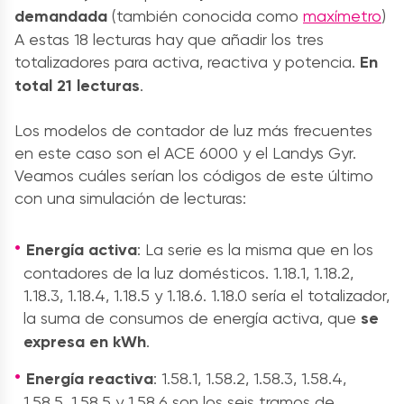
demandada
(también conocida como
maxímetro
)
A estas 18 lecturas hay que añadir los tres
totalizadores para activa, reactiva y potencia.
En
total 21 lecturas
.
Los mode
los de contador de luz más frecuentes
en este caso son el ACE 6000 y el Landys Gyr.
V
eamos cuáles serían los códigos de este último
con una simulación de lecturas:
Energía activa
: La serie es la misma que en los
contadores de la luz domésticos. 1.18.1, 1.18.2,
1.18.3, 1.18.4, 1.18.5 y 1.18.6. 1.18.0 sería el totalizador,
la suma de consumos de energía activa, que
se
expresa en kWh
.
Energía reactiva
: 1.58.1, 1.58.2, 1.58.3, 1.58.4,
1.58.5, 1.58.5 y 1.58.6 son los seis tramos de