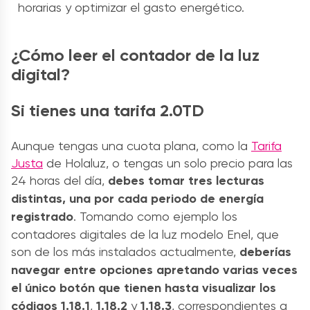
horarias y optimizar el gasto energético.
¿Cómo leer el contador de la luz
digital?
Si tienes una tarifa 2.0TD
Aunque tengas u
na cuota plana,
como la
Tarifa
Justa
de Holaluz, o t
engas un solo precio para las
24 hor
as del día,
debes tomar tres lecturas
distintas, una por cada periodo de energía
registrado
. Tom
ando como ejemplo los
contadores digitales de la luz modelo Enel, que
son de los más instalados actualmente,
deberías
navegar entre opciones
apretando varias veces
el único botón que tienen hasta visualizar los
códigos
1.18.1
,
1.18.2
y
1.18.3
, correspondientes a