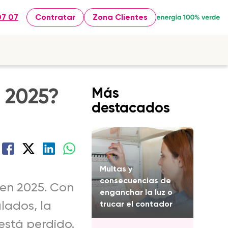
07 07
Contratar
Zona Clientes
n 2025?
Más
destacados
Multas y
consecuencias de
 en 2025. Con
enganchar la luz o
ulados, la
trucar el contador
está perdido.