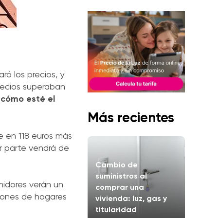
ró los precios, y
precios superaban
 cómo esté el
Más recientes
e en 118 euros más
r parte vendrá de
Cambio de
suministros al
midores verán un
comprar una
llones de hogares
vivienda: luz, gas y
titularidad