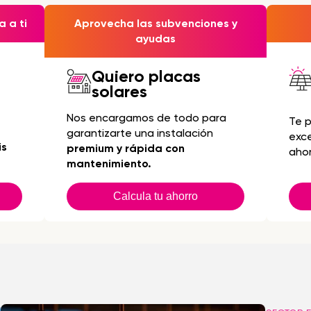
 a ti
Aprovecha las subvenciones y
ayudas
Quiero placas
solares
Nos encargamos de todo para
Te 
garantizarte una instalación
exc
is
premium y rápida con
ahor
mantenimiento.
Calcula tu ahorro