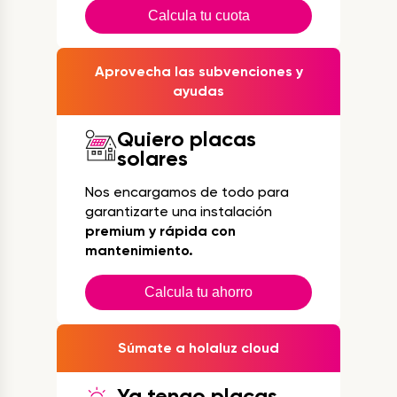
Calcula tu cuota
Aprovecha las subvenciones y
ayudas
Quiero placas
solares
Nos encargamos de todo para
garantizarte una instalación
premium y rápida con
mantenimiento.
Calcula tu ahorro
Súmate a holaluz cloud
Ya tengo placas