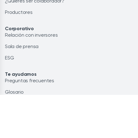
¿Quieres ser colaborador?
Productores
Corporativo
Relación con inversores
Sala de prensa
ESG
Te ayudamos
Preguntas frecuentes
Glosario
Contacto
Lo más leído
Energía renovable: la solución
Ahorra personalizando tu potencia