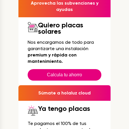
Aprovecha las subvenciones y
ayudas
Quiero placas
solares
Nos encargamos de todo para
garantizarte una instalación
premium y rápida con
mantenimiento.
Calcula tu ahorro
Súmate a holaluz cloud
Ya tengo placas
Te pagamos el 100% de tus