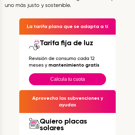
uno más justo y sostenible.
La tarifa plana que se adapta a ti
Tarifa fija de luz
Revisión de consumo cada 12
meses y
mantenimiento gratis
Calcula tu cuota
Aprovecha las subvenciones y
ayudas
Quiero placas
solares