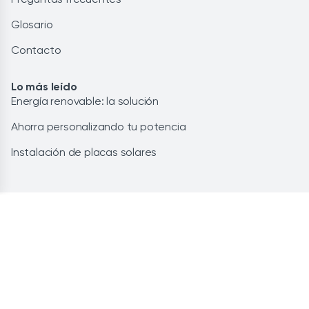
Glosario
Contacto
Lo más leído
Energía renovable: la solución
Ahorra personalizando tu potencia
Instalación de placas solares
HOLALUZ-CLIDOM, S.A. © 2026
Aviso legal
Privacidad
CCGG de contratación
Cookies