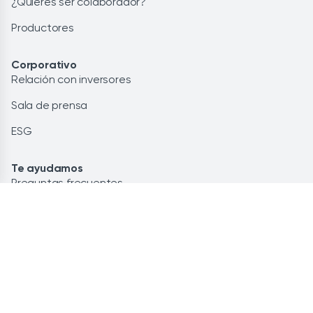
¿Quieres ser colaborador?
Productores
Corporativo
Relación con inversores
Sala de prensa
ESG
Te ayudamos
Preguntas frecuentes
Glosario
Contacto
Lo más leído
Energía renovable: la solución
Ahorra personalizando tu potencia