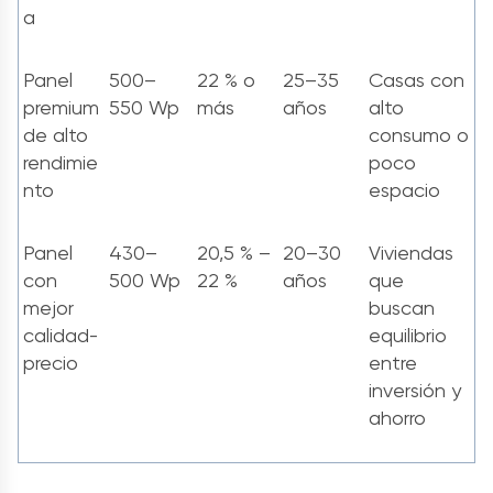
a
Panel
500–
22 % o
25–35
Casas con
premium
550 Wp
más
años
alto
de alto
consumo o
rendimie
poco
nto
espacio
Panel
430–
20,5 % –
20–30
Viviendas
con
500 Wp
22 %
años
que
mejor
buscan
calidad-
equilibrio
precio
entre
inversión y
ahorro