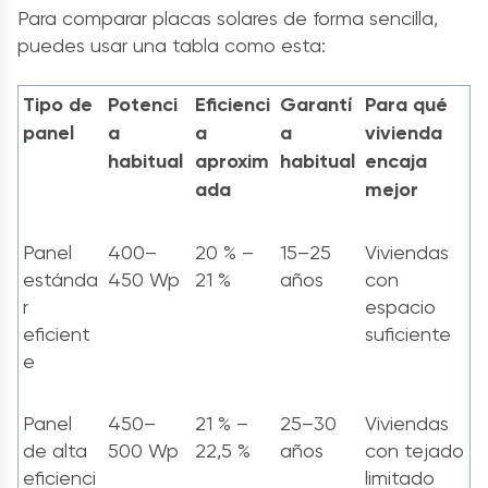
Para comparar placas solares de forma sencilla,
puedes usar una tabla como esta:
Tipo de
Potenci
Eficienci
Garantí
Para qué
panel
a
a
a
vivienda
habitual
aproxim
habitual
encaja
ada
mejor
Panel
400–
20 % –
15–25
Viviendas
estánda
450 Wp
21 %
años
con
r
espacio
eficient
suficiente
e
Panel
450–
21 % –
25–30
Viviendas
de alta
500 Wp
22,5 %
años
con tejado
eficienci
limitado