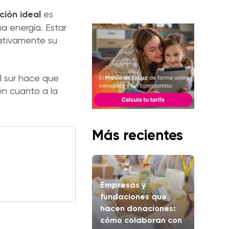
ación ideal
es
a energía. Estar
cativamente su
l sur hace que
 en cuanto a la
Más recientes
Empresas y
fundaciones que
hacen donaciones:
cómo colaboran con