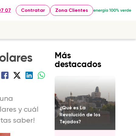
07 07
Contratar
Zona Clientes
solares
Más
destacados
 una
¿Qué es La
lares y cuál
Revolución de los
itas saber!
Tejados?