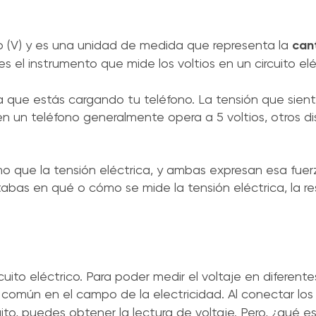
tio (V) y es una unidad de medida que representa la
can
es el instrumento que mide los voltios en un circuito elé
a que estás cargando tu teléfono. La tensión que siente
ien un teléfono generalmente opera a 5 voltios, otros d
mo que la tensión eléctrica, y ambas expresan esa fue
ntabas en qué o cómo se mide la tensión eléctrica, la r
rcuito eléctrico. Para poder medir el voltaje en difere
común en el campo de la electricidad. Al conectar los
to, puedes obtener la lectura de voltaje. Pero, ¿qué e