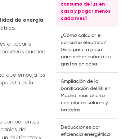
consumo de luz en
casa y pagar menos
cada mes?
tidad de energía
ctrico.
¿Cómo calcular el
consumo eléctrico?
s al tocar el
Guía paso a paso
ispositivos pueden
para saber cuánta luz
gastas en casa
rza que empuja los
Ampliación de la
espuesta es la
bonificación del IBI en
Madrid: más ahorro
con placas solares y
baterías
ntes componentes
Deducciones por
 cables del
eficiencia energética
s un multímetro y