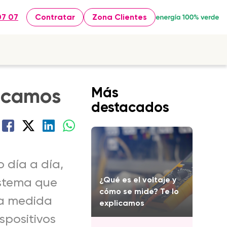
07 07
Contratar
Zona Clientes
licamos
Más
destacados
o día a día,
¿Qué es el voltaje y
sistema que
cómo se mide? Te lo
la medida
explicamos
spositivos