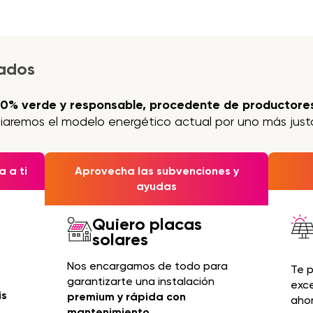
jados
00% verde y responsable, procedente de productores
iaremos el modelo energético actual por uno más justo
 a ti
Aprovecha las subvenciones y
ayudas
Quiero placas
solares
Nos encargamos de todo para
Te 
garantizarte una instalación
exc
is
premium y rápida con
ahor
mantenimiento.