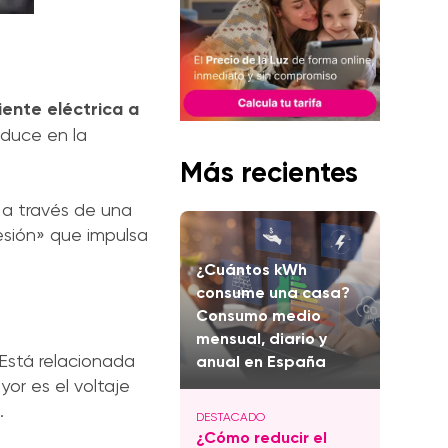
iente eléctrica a
aduce en la
Más recientes
a a través de una
resión» que impulsa
¿Cuántos kWh
consume una casa?
Consumo medio
mensual, diario y
 Está relacionada
anual en España
or es el voltaje
.
¿Cómo reducir el