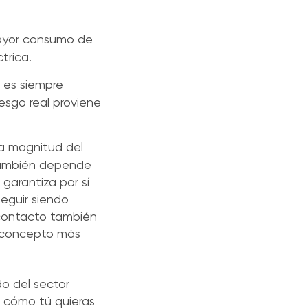
mayor consumo de
trica.
s es siempre
iesgo real proviene
la magnitud del
 también depende
 garantiza por sí
seguir siendo
l contacto también
n concepto más
o del sector
e cómo tú quieras