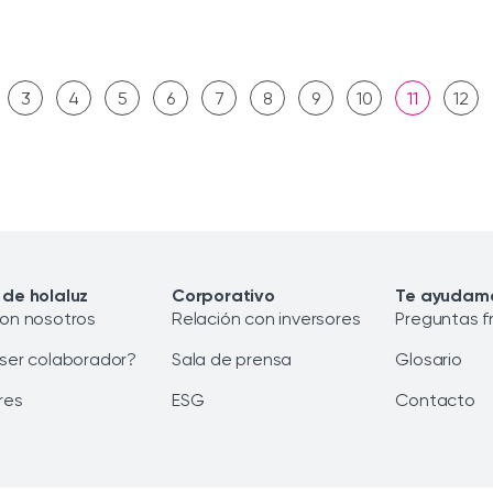
3
4
5
6
7
8
9
10
11
12
 de holaluz
Corporativo
Te ayudam
con nosotros
Relación con inversores
Preguntas f
 ser colaborador?
Sala de prensa
Glosario
res
ESG
Contacto