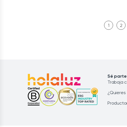
1
2
Sé parte
Trabaja 
¿Quieres
Producto