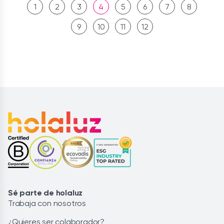
1
2
3
4
5
6
7
8
9
10
11
12
Sé parte de holaluz
Trabaja con nosotros
¿Quieres ser colaborador?