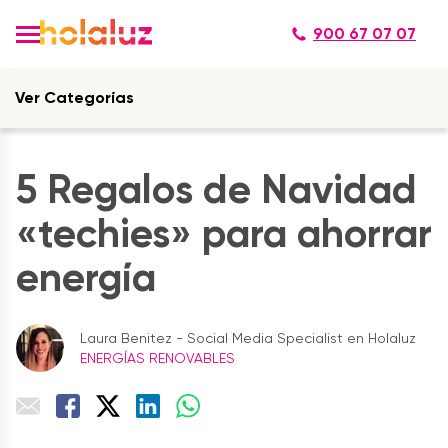
900 67 07 07
Ver Categorías
5 Regalos de Navidad
«techies» para ahorrar
energía
Laura Benitez - Social Media Specialist en Holaluz
ENERGÍAS RENOVABLES