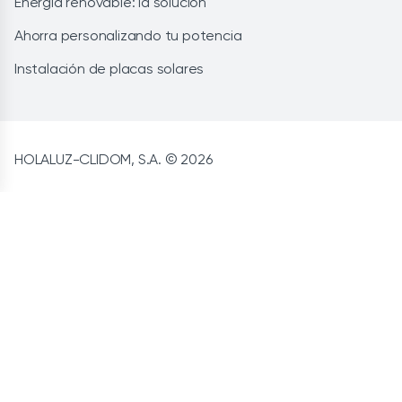
Energía renovable: la solución
Ahorra personalizando tu potencia
Instalación de placas solares
HOLALUZ-CLIDOM, S.A. © 2026
Aviso legal
Privacidad
CCGG de contratación
Cookies
Política de calidad
Canal de denuncias
Política de seguridad