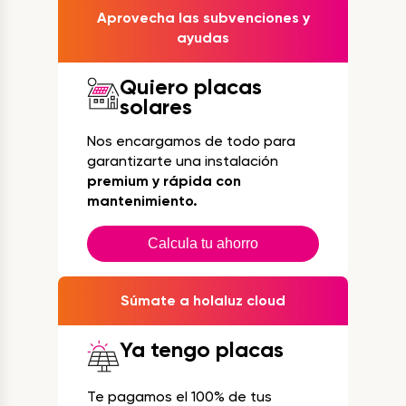
Aprovecha las subvenciones y
ayudas
Quiero placas
solares
Nos encargamos de todo para
garantizarte una instalación
premium y rápida con
mantenimiento.
Calcula tu ahorro
Súmate a holaluz cloud
Ya tengo placas
Te pagamos el 100% de tus