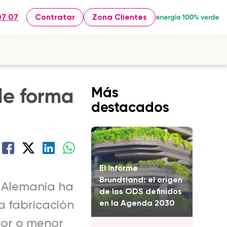
07 07
Contratar
Zona Clientes
de forma
Más
destacados
El Informe
Brundtland: el origen
: Alemania ha
de los ODS definidos
a fabricación
en la Agenda 2030
yor o menor