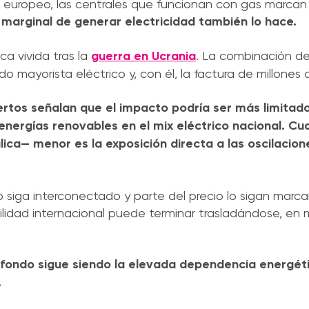
co europeo, las centrales que funcionan con gas marcan 
e marginal de generar electricidad también lo hace.
ica vivida tras la
guerra en Ucrania
. La combinación d
do mayorista eléctrico y, con él, la factura de millones
ertos señalan que el impacto podría ser más limitad
energías renovables en el mix eléctrico nacional. Cu
lica— menor es la exposición directa a las oscilacion
o siga interconectado y parte del precio lo sigan marc
tilidad internacional puede terminar trasladándose, en
 fondo sigue siendo la elevada dependencia energét
.