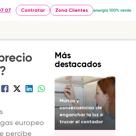
07 07
Contratar
Zona Clientes
precio
Más
destacados
e?
Multas y
consecuencias de
s
enganchar la luz o
l gas europeo
trucar el contador
e percibe