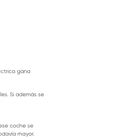
éctrica gana
iles. Si además se
 ese coche se
todavía mayor.