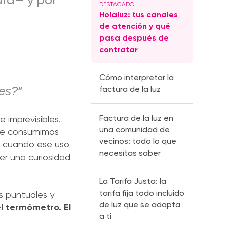
ura— y por
Holaluz: tus canales
de atención y qué
pasa después de
contratar
Cómo interpretar la
factura de la luz
mes?
”
Factura de la luz en
 imprevisibles.
una comunidad de
que consumimos
vecinos: todo lo que
Y cuando ese uso
necesitas saber
er una curiosidad
La Tarifa Justa: la
tarifa fija todo incluido
os puntuales y
de luz que se adapta
l termómetro. El
a ti