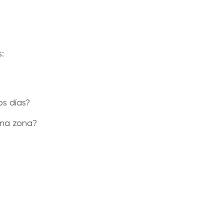
:
s días?
sma zona?