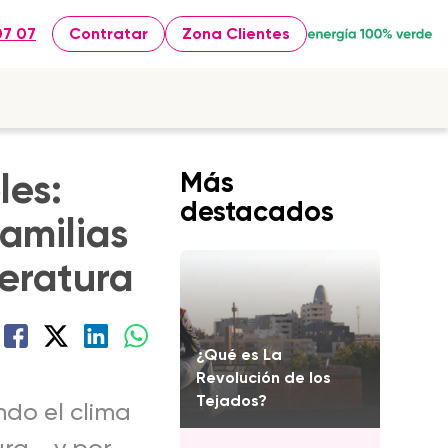
07 07
Contratar
Zona Clientes
les:
Más
destacados
amilias
peratura
¿Qué es La
Revolución de los
Tejados?
do el clima