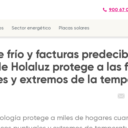
900 67 
os
Sector energético
Placas solares
e frío y facturas predecib
e Holaluz protege a las f
es y extremos de la tem
ología protege a miles de hogares cuan