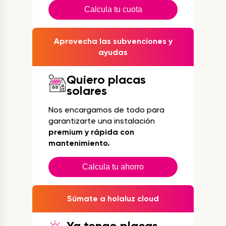
Calcula tu cuota
Aprovecha las subvenciones y
ayudas
Quiero placas
solares
Nos encargamos de todo para
garantizarte una instalación
premium y rápida con
mantenimiento.
Calcula tu ahorro
Súmate a holaluz cloud
Ya tengo placas