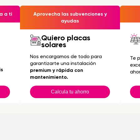
 a ti
Aprovecha las subvenciones y
ayudas
Quiero placas
solares
Nos encargamos de todo para
Te 
garantizarte una instalación
exc
is
premium y rápida con
ahor
mantenimiento.
Calcula tu ahorro