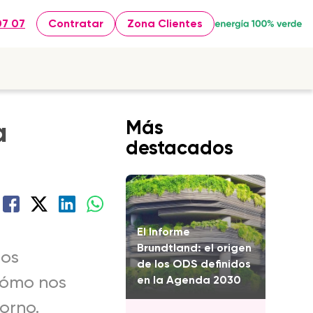
07 07
Contratar
Zona Clientes
a
Más
destacados
El Informe
Brundtland: el origen
nos
de los ODS definidos
cómo nos
en la Agenda 2030
orno.