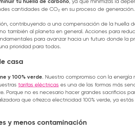
minuir tu huella de carbono
, ya que minimizas la dep
andes cantidades de CO₂ en su proceso de generación.
lución, contribuyendo a una compensación de la huella
no también al planeta en general. Acciones para reduci
ndamentales para avanzar hacia un futuro donde la p
una prioridad para todos.
de casa
line y 100% verde
. Nuestro compromiso con la energía 
nuestras
tarifas eléctricas
es una de las formas más senci
e. Porque no es necesario hacer grandes sacrificios pa
alizadora que ofrezca electricidad 100% verde, ya está
les y menos contaminación