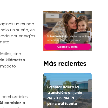
maginas un mundo
solo un sueño, es
erada por energías
aneta.
siles, sino
de kilómetro
Más recientes
 impacto
La solar lidera la
transición: en junio
s combustibles
de 2025 fue la
Al cambiar a
principal fuente