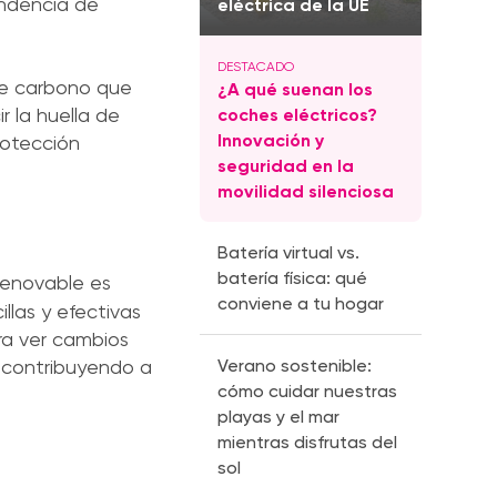
endencia de
eléctrica de la UE
 de carbono que
¿A qué suenan los
r la huella de
coches eléctricos?
Innovación y
rotección
seguridad en la
movilidad silenciosa
Batería virtual vs.
batería física: qué
renovable es
conviene a tu hogar
llas y efectivas
ra ver cambios
Verano sostenible:
s contribuyendo a
cómo cuidar nuestras
playas y el mar
mientras disfrutas del
sol