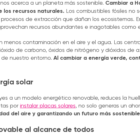
nos acerca a un planeta más sostenible.
Cambiar a Hol
e los recursos naturales.
Los combustibles fósiles no 
e procesos de extracción que dañan los ecosistemas. E
 aprovechan recursos abundantes e inagotables como el 
 menos contaminación en el aire y el agua. Las centra
óxido de carbono, óxidos de nitrógeno y dióxidos de az
 de nuestro entorno.
Al cambiar a energía verde, con
rgía solar
buyes a un modelo energético renovable, reduces la hue
ptas por
instalar placas solares
, no solo generas un aho
ad del aire y garantizando un futuro más sostenible
ovable al alcance de todos