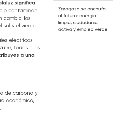
aluz significa
Zaragoza se enchufa
solo contaminan
al futuro: energía
n cambio, las
limpia, ciudadanía
sol y el viento.
activa y empleo verde
les eléctricas
ufre, todos ellos
tribuyes a una
lla de carbono y
rro económico,
.