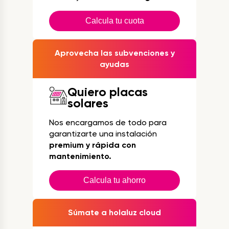
Calcula tu cuota
Aprovecha las subvenciones y
ayudas
Quiero placas
solares
Nos encargamos de todo para
garantizarte una instalación
premium y rápida con
mantenimiento.
Calcula tu ahorro
Súmate a holaluz cloud