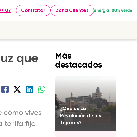
07 07
Contratar
Zona Clientes
 luz que
Más
destacados
¿Qué es La
e cómo vives
Revolución de los
tarifa fija
Tejados?