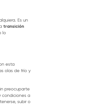
lquiera. Es un
la
transición
 lo
on esta
s olas de frío y
sin preocuparte
y condiciones a
enerse, subir o