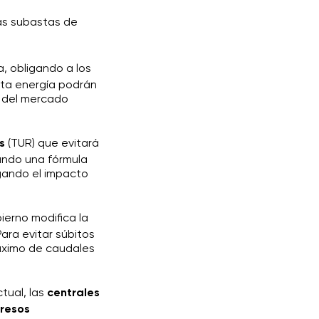
as subastas de
, obligando a los
sta energía podrán
o del mercado
s
(TUR) que evitará
cando una fórmula
igando el impacto
ierno modifica la
Para evitar súbitos
máximo de caudales
ctual, las
centrales
gresos