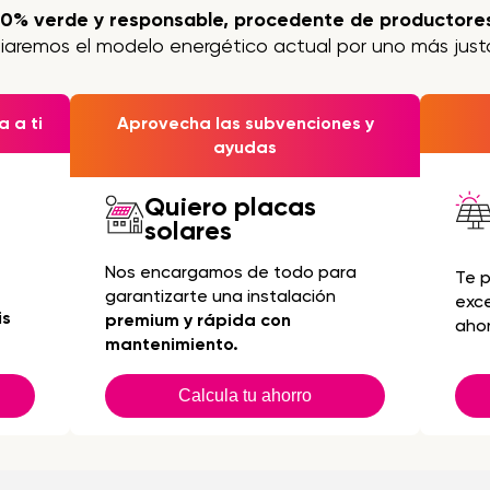
00% verde y responsable, procedente de productores
iaremos el modelo energético actual por uno más justo
 a ti
Aprovecha las subvenciones y
ayudas
Quiero placas
solares
Nos encargamos de todo para
Te 
garantizarte una instalación
exc
is
premium y rápida con
ahor
mantenimiento.
Calcula tu ahorro