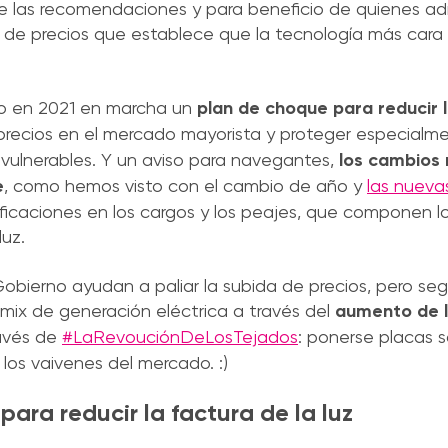
 las recomendaciones y para beneficio de quienes adm
n de precios que establece que la tecnología más cara f
uso en 2021 en marcha un
plan de choque para reducir l
 precios en el mercado mayorista y proteger especialme
vulnerables. Y un aviso para navegantes,
los cambios 
e
, como hemos visto con el cambio de año y
las nueva
caciones en los cargos y los peajes, que componen l
luz.
bierno ayudan a paliar la subida de precios, pero se
mix de generación eléctrica a través del
aumento de l
ravés de
#LaRevouciónDeLosTejados
: ponerse placas s
 los vaivenes del mercado. :)
ara reducir la factura de la luz