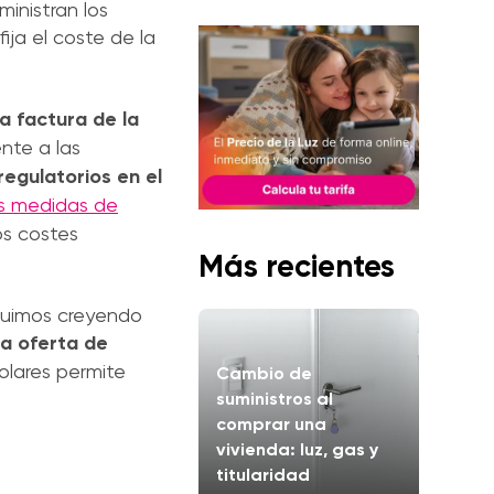
inistran los
ija el coste de la
a factura de la
nte a las
regulatorios en el
s medidas de
os costes
Más recientes
guimos creyendo
a oferta de
olares permite
Cambio de
suministros al
comprar una
vivienda: luz, gas y
titularidad