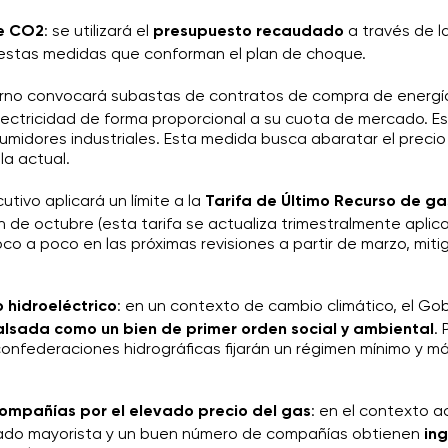
de CO2
: se utilizará el
presupuesto recaudado
a través de l
estas medidas que conforman el plan de choque.
erno convocará subastas de contratos de compra de energía
lectricidad de forma proporcional a su cuota de mercado. E
umidores industriales. Esta medida busca abaratar el preci
la actual.
ecutivo aplicará un límite a la
Tarifa de Último Recurso
de ga
ón de octubre (esta tarifa se actualiza trimestralmente apli
co a poco en las próximas revisiones a partir de marzo, mit
hidroeléctrico
: en un contexto de cambio climático, el Gob
sada como un bien de primer orden social y ambiental
. 
onfederaciones hidrográficas fijarán un régimen mínimo y 
compañías por el elevado precio del gas
: en el contexto a
cado mayorista y un buen número de compañías obtienen
in