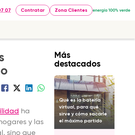
07 07
Contratar
Zona Clientes
s
Más
destacados
mo
Qué es la batería
virtual, para qué
ilidad
ha
sirve y cómo sacarle
 hogares y las
el máximo partido
l, sino que