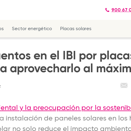
900 67 
os
Sector energético
Placas solares
ntos en el IBI por placa
ra aprovecharlo al máxi
z
ental y la preocupación por la sostenib
la instalación de paneles solares en los
lar no solo reduce el impacto ambienta