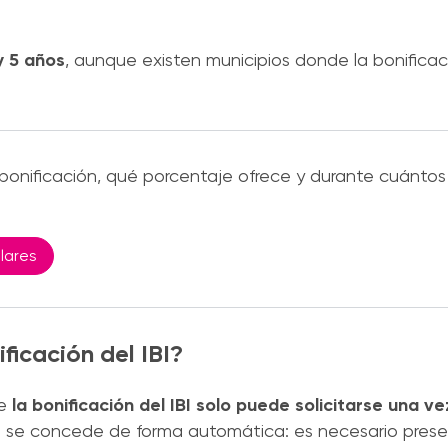
y 5 años
, aunque existen municipios donde la bonifica
a bonificación, qué porcentaje ofrece y durante cuánto
olares
ficación del IBI?
ue
la bonificación del IBI solo puede solicitarse una ve
o se concede de forma automática: es necesario presen