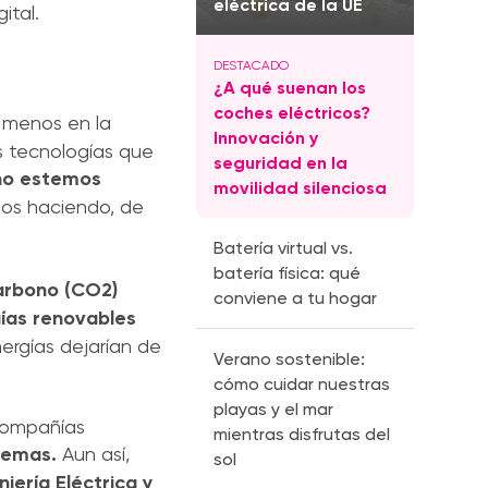
eléctrica de la UE
ital.
¿A qué suenan los
coches eléctricos?
r menos en la
Innovación y
as tecnologías que
seguridad en la
no estemos
movilidad silenciosa
os haciendo, de
Batería virtual vs.
batería física: qué
carbono (CO2)
conviene a tu hogar
gías renovables
nergías dejarían de
Verano sostenible:
cómo cuidar nuestras
playas y el mar
 compañías
mientras disfrutas del
stemas.
Aun así,
sol
niería Eléctrica y