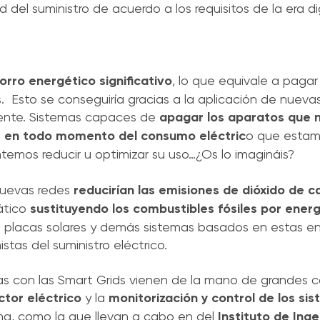
 del suministro de acuerdo a los requisitos de la era dig
orro energético significativo
, lo que equivale a paga
as. Esto se conseguiría gracias a la aplicación de nuev
iente. Sistemas capaces de
apagar los aparatos que 
s en todo momento del consumo eléctric
o que estam
temos reducir u optimizar su uso…¿Os lo imagináis?
nuevas redes
reducirían las emisiones de dióxido de 
ático
sustituyendo los combustibles fósiles por ener
 las placas solares y demás sistemas basados en estas e
stas del suministro eléctrico.
as con las Smart Grids vienen de la mano de grandes
tor eléctrico
y la
monitorización y control de los si
ema, como la que llevan a cabo en del
Instituto de Inge