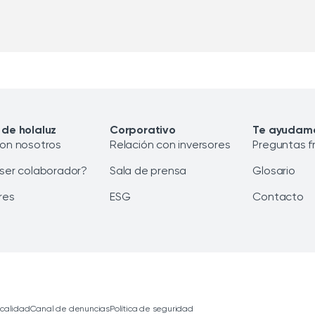
 de holaluz
Corporativo
Te ayudam
con nosotros
Relación con inversores
Preguntas f
 ser colaborador?
Sala de prensa
Glosario
res
ESG
Contacto
 calidad
Canal de denuncias
Política de seguridad