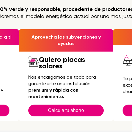
00% verde y responsable, procedente de productores
iaremos el modelo energético actual por uno más justo
 a ti
Aprovecha las subvenciones y
ayudas
Quiero placas
solares
Nos encargamos de todo para
Te 
garantizarte una instalación
exc
is
premium y rápida con
ahor
mantenimiento.
Calcula tu ahorro