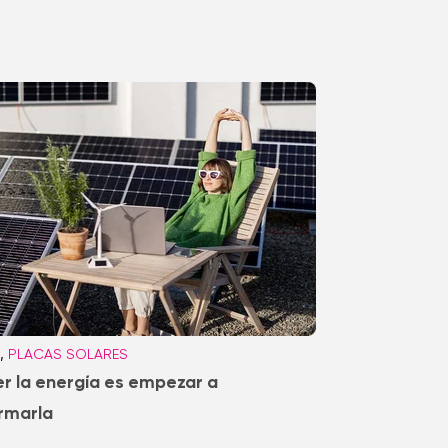
,
PLACAS SOLARES
r la energía es empezar a
rmarla