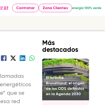
07 07
Contratar
Zona Clientes
Más
destacados
 llamadas
El Informe
Brundtland: el origen
 energéticos
de los ODS definidos
te” que se
en la Agenda 2030
 esa red