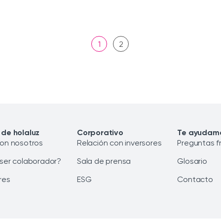
1
2
 de holaluz
Corporativo
Te ayudam
con nosotros
Relación con inversores
Preguntas f
 ser colaborador?
Sala de prensa
Glosario
res
ESG
Contacto