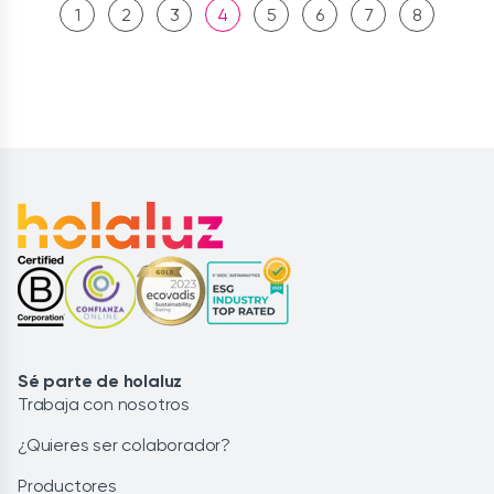
1
2
3
4
5
6
7
8
Sé parte de holaluz
Trabaja con nosotros
¿Quieres ser colaborador?
Productores