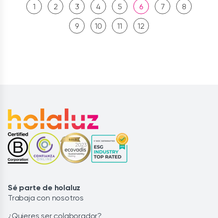
1
2
3
4
5
6
7
8
9
10
11
12
Sé parte de holaluz
Trabaja con nosotros
¿Quieres ser colaborador?