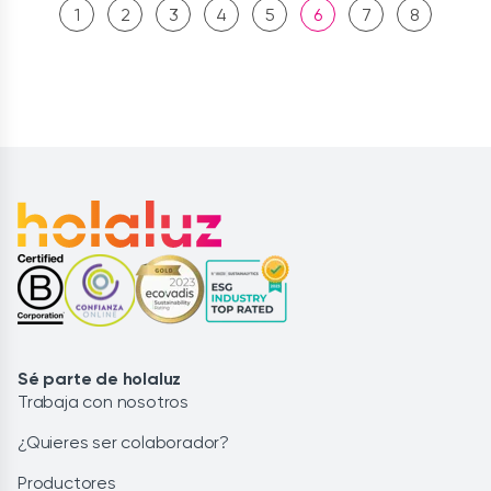
1
2
3
4
5
6
7
8
Sé parte de holaluz
Trabaja con nosotros
¿Quieres ser colaborador?
Productores