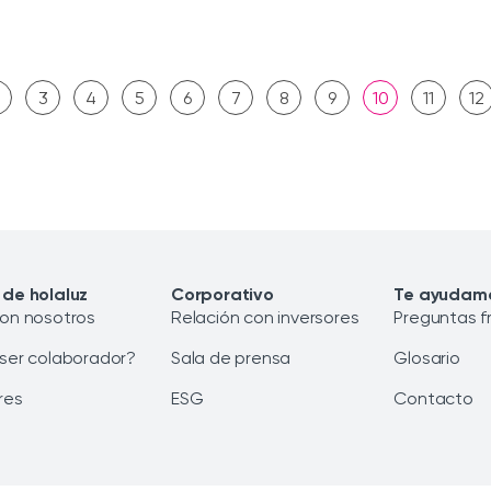
3
4
5
6
7
8
9
10
11
12
 de holaluz
Corporativo
Te ayudam
con nosotros
Relación con inversores
Preguntas f
 ser colaborador?
Sala de prensa
Glosario
res
ESG
Contacto