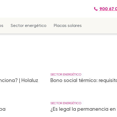
900 67 
os
Sector energético
Placas solares
SECTOR ENERGÉTICO
nciona? | Holaluz
Bono social térmico: requisit
SECTOR ENERGÉTICO
opa
¿Es legal la permanencia en e