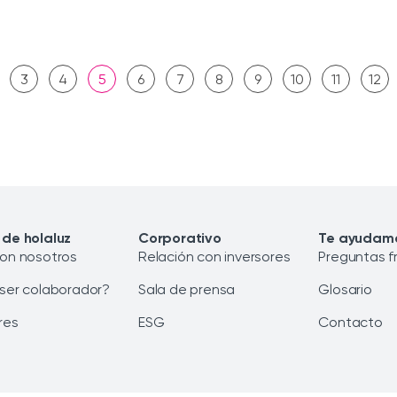
3
4
5
6
7
8
9
10
11
12
 de holaluz
Corporativo
Te ayudam
con nosotros
Relación con inversores
Preguntas f
 ser colaborador?
Sala de prensa
Glosario
res
ESG
Contacto