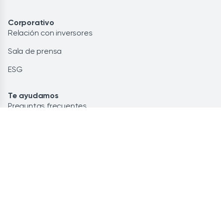
Corporativo
Relación con inversores
Sala de prensa
ESG
Te ayudamos
Preguntas frecuentes
Glosario
Contacto
Lo más leído
Energía renovable: la solución
Ahorra personalizando tu potencia
Instalación de placas solares