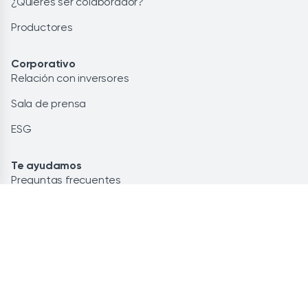
¿Quieres ser colaborador?
Productores
Corporativo
Relación con inversores
Sala de prensa
ESG
Te ayudamos
Preguntas frecuentes
Glosario
Contacto
Lo más leído
Energía renovable: la solución
Ahorra personalizando tu potencia