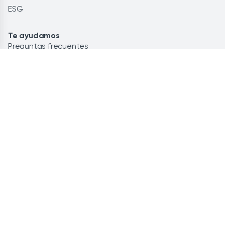
ESG
Te ayudamos
Preguntas frecuentes
Glosario
Contacto
Lo más leído
Energía renovable: la solución
Ahorra personalizando tu potencia
Instalación de placas solares
HOLALUZ-CLIDOM, S.A. © 2026