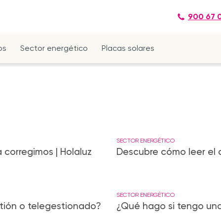
900 67 
os
Sector energético
Placas solares
SECTOR ENERGÉTICO
 corregimos | Holaluz
Descubre cómo leer el co
SECTOR ENERGÉTICO
tión o telegestionado?
¿Qué hago si tengo una