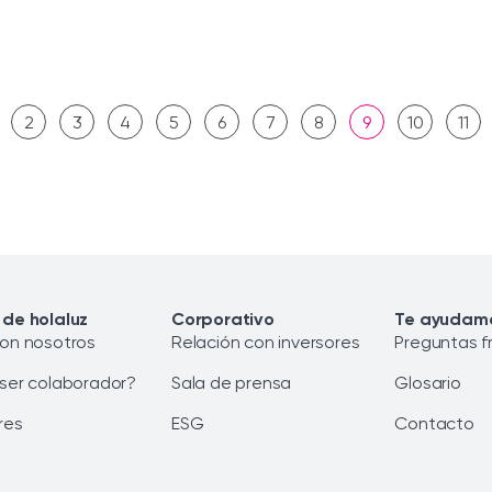
2
3
4
5
6
7
8
9
10
11
 de holaluz
Corporativo
Te ayudam
con nosotros
Relación con inversores
Preguntas f
 ser colaborador?
Sala de prensa
Glosario
res
ESG
Contacto