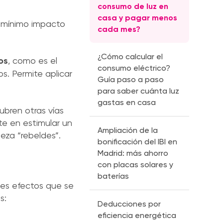
consumo de luz en
casa y pagar menos
n mínimo impacto
cada mes?
¿Cómo calcular el
os
, como es el
consumo eléctrico?
s. Permite aplicar
Guía paso a paso
para saber cuánta luz
gastas en casa
bren otras vías
te en estimular un
Ampliación de la
beza “rebeldes”.
bonificación del IBI en
Madrid: más ahorro
con placas solares y
baterías
ales efectos que se
s:
Deducciones por
eficiencia energética