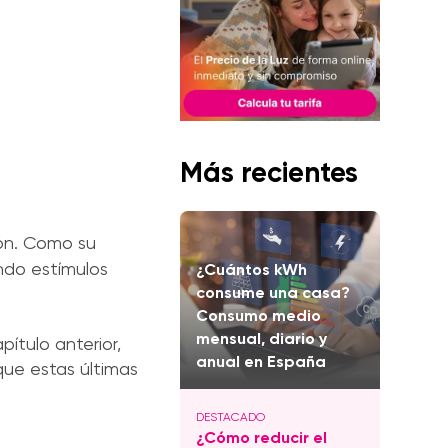
Más recientes
ión. Como su
ando estímulos
¿Cuántos kWh
consume una casa?
Consumo medio
mensual, diario y
ítulo anterior,
anual en España
ue estas últimas
¿Cómo reducir el