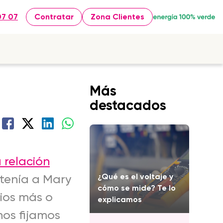
07 07
Contratar
Zona Clientes
Más
destacados
a relación
¿Qué es el voltaje y
btenía a Mary
cómo se mide? Te lo
ios más o
explicamos
nos fijamos