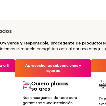
jados
00% verde y responsable, procedente de productores
iaremos el modelo energético actual por uno más justo
 a ti
Aprovecha las subvenciones y
ayudas
Quiero placas
solares
Nos encargamos de todo para
Te 
garantizarte una instalación
exc