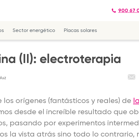
900 67 
os
Sector energético
Placas solares
na (II): electroterapia
luz
os orígenes (fantásticos y reales) de
l
mos desde el increíble resultado que o
sos, pasando por experimentos intermed
 la vista atrás sino todo lo contrario, 