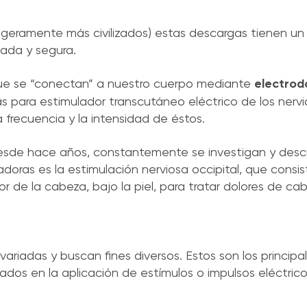
igeramente más civilizados) estas descargas tienen u
lada y segura.
que se “conectan” a nuestro cuerpo mediante
electrod
as para estimulador transcutáneo eléctrico de los nervio
 frecuencia y la intensidad de éstos.
esde hace años, constantemente se investigan y descu
adoras es la estimulación nerviosa occipital, que consis
ior de la cabeza, bajo la piel, para tratar dolores de ca
variadas y buscan fines diversos. Estos son los princip
dos en la aplicación de estímulos o impulsos eléctrico