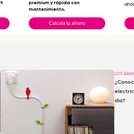
is
premium y rápida con
ahor
mantenimiento.
Calcula tu ahorro
LOS BÁS
¿Conoces
electric
día?