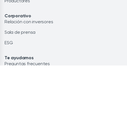
Productores
Corporativo
Relación con inversores
Sala de prensa
ESG
Te ayudamos
Preguntas frecuentes
Glosario
Contacto
Lo más leído
Energía renovable: la solución
Ahorra personalizando tu potencia
Instalación de placas solares