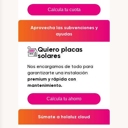
Calcula tu cuota
Aprovecha las subvenciones y
ayudas
Quiero placas
solares
Nos encargamos de todo para
garantizarte una instalación
premium y rápida con
mantenimiento.
Calcula tu ahorro
Súmate a holaluz cloud