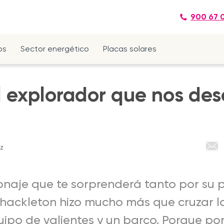
900 67 
os
Sector energético
Placas solares
l explorador que nos des
uz
naje que te sorprenderá tanto por su 
Shackleton hizo mucho más que cruzar l
po de valientes y un barco. Porque por