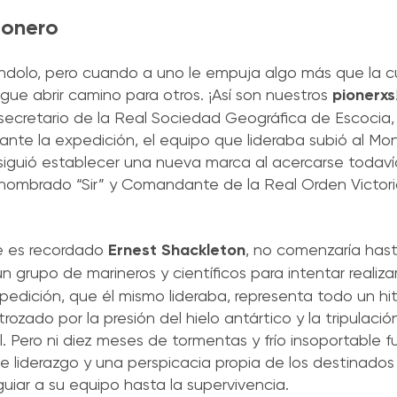
ionero
ndolo, pero cuando a uno le empuja algo más que la cu
igue abrir camino para otros. ¡Así son nuestros
pionerxs
 secretario de la Real Sociedad Geográfica de Escocia
ante la expedición, el equipo que lideraba subió al Mon
siguió establecer una nueva marca al acercarse todaví
er nombrado “Sir” y Comandante de la Real Orden Victor
te es recordado
Ernest Shackleton
, no comenzaría hast
n grupo de marineros y científicos para intentar realizar
xpedición, que él mismo lideraba, representa todo un hi
ozado por la presión del hielo antártico y la tripulac
 Pero ni diez meses de tormentas y frío insoportable fu
de liderazgo y una perspicacia propia de los destinad
uiar a su equipo hasta la supervivencia.