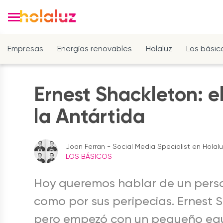
Empresas
Energías renovables
Holaluz
Los básic
Ernest Shackleton: e
la Antártida
Joan Ferran - Social Media Specialist en Holal
LOS BÁSICOS
Hoy queremos hablar de un perso
como por sus peripecias. Ernest 
pero empezó con un pequeño equi