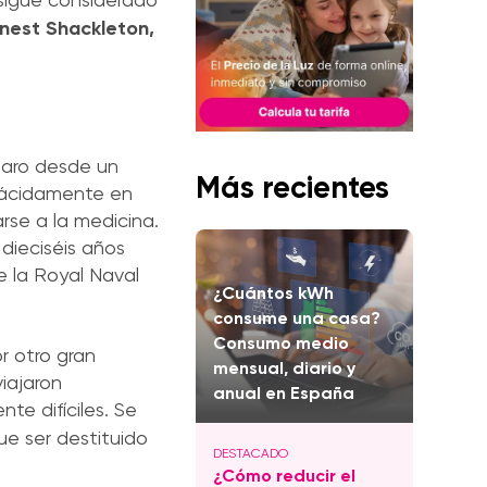
nest Shackleton,
claro desde un
Más recientes
 plácidamente en
rse a la medicina.
 dieciséis años
e la Royal Naval
¿Cuántos kWh
consume una casa?
Consumo medio
r otro gran
mensual, diario y
viajaron
anual en España
e difíciles. Se
e ser destituido
¿Cómo reducir el