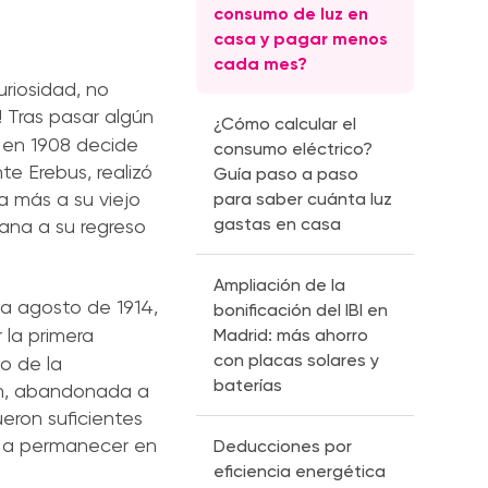
consumo de luz en
casa y pagar menos
cada mes?
riosidad, no
! Tras pasar algún
¿Cómo calcular el
, en 1908 decide
consumo eléctrico?
te Erebus, realizó
Guía paso a paso
a más a su viejo
para saber cuánta luz
gastas en casa
iana a su regreso
Ampliación de la
a agosto de 1914,
bonificación del IBI en
 la primera
Madrid: más ahorro
con placas solares y
to de la
baterías
ión, abandonada a
eron suficientes
os a permanecer en
Deducciones por
eficiencia energética