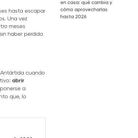
en casa: qué cambia y
cómo aprovecharlas
eses hasta escapar
hasta 2026
os. Una vez
uatro meses
e sin haber perdido
 Antártida cuando
tivo:
abrir
eponerse a
nto que, lo