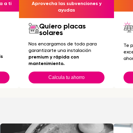
 a ti
Aprovecha las subvenciones y
ayudas
Quiero placas
solares
Nos encargamos de todo para
Te 
garantizarte una instalación
exc
is
premium y rápida con
ahor
mantenimiento.
Calcula tu ahorro