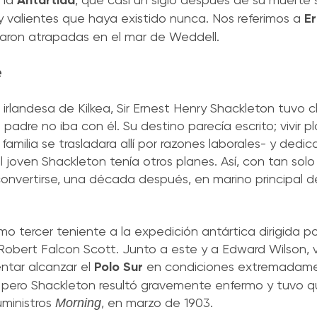
Antártida
y valientes que haya existido nunca. Nos referimos a
Er
ron atrapadas en el mar de Weddell
.
e
 irlandesa de Kilkea, Sir Ernest Henry Shackleton tuvo 
 padre no iba con él. Su destino parecía escrito; vivir
lia se trasladara allí por razones laborales- y dedica
l joven
Shackleton
tenía otros planes.
Así, con tan solo
 convertirse, una década después, en marino principal d
mo tercer teniente a la expedición antártica dirigida po
co Robert Falcon Scott. Junto a este y a Edward Wilson, 
entar alcanzar el
Polo Sur
en condiciones extremadament
 pero Shackleton resultó gravemente enfermo y tuvo qu
uministros
, en marzo de 1903.
Morning