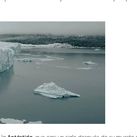
 la
, que casi un siglo después de su muerte