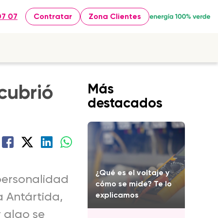
07 07
Contratar
Zona Clientes
cubrió
Más
destacados
¿Qué es el voltaje y
personalidad
cómo se mide? Te lo
a Antártida,
explicamos
 algo se