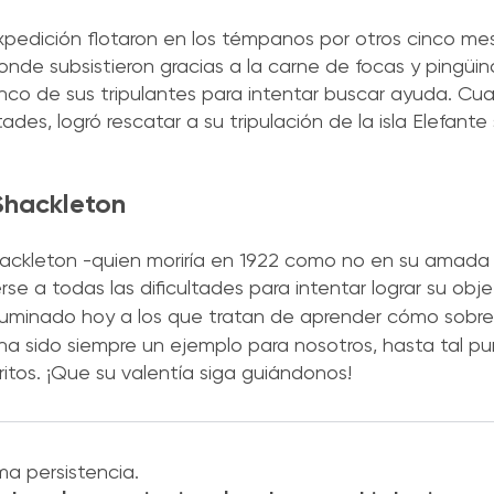
expedición flotaron en los témpanos por otros cinco m
donde subsistieron gracias a la carne de focas y pingüin
cinco de sus tripulantes para intentar buscar ayuda. C
tades, logró rescatar a su tripulación de la isla Elefant
Shackleton
hackleton -quien moriría en 1922 como no en su amada
se a todas las dificultades para intentar lograr su obje
 iluminado hoy a los que tratan de aprender cómo sobr
 ha sido siempre un ejemplo para nosotros, hasta tal pu
itos. ¡Que su valentía siga guiándonos!
a persistencia.