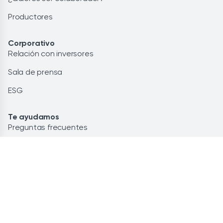
Productores
Corporativo
Relación con inversores
Sala de prensa
ESG
Te ayudamos
Preguntas frecuentes
Glosario
Contacto
Lo más leído
Energía renovable: la solución
Ahorra personalizando tu potencia