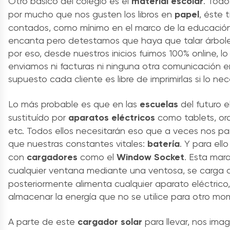
Otro básico del colegio es el
material escolar
. Tod
por mucho que nos gusten los libros en
papel
, éste 
contados, como mínimo en el marco de la educación
encanta pero detestamos que haya que talar árboles
por eso, desde nuestros inicios fuimos 100% online, lo
enviamos ni facturas ni ninguna otra comunicación 
supuesto cada cliente es libre de imprimirlas si lo nec
Lo más probable es que en las
escuelas
del futuro e
sustituído por
aparatos eléctricos
como tablets, or
etc. Todos ellos necesitarán eso que a veces nos p
que nuestras constantes vitales:
batería
. Y para ell
con
cargadores
como el
Window Socket
. Esta mara
cualquier ventana mediante una ventosa, se carga
posteriormente alimenta cualquier aparato eléctrico
almacenar la energía que no se utilice para otro mo
A parte de este
cargador solar
para llevar, nos ima