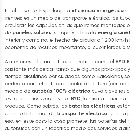
En el caso del Hyperloop, la
eficiencia energética
vi
frentes: es un medio de transporte eléctrico, los tub
circularán las cápsulas en las que iremos montados e
de
paneles solares
, se aprovechará la
energía ciné
interior y como no, el hecho de circular a 1.200 km/h
economía de recursos importante, al cubrir largas di
A menor escala, un autobús eléctrico como el
BYD K
bastante más cerca (tanto que algunos prototipos y
tiempo circulando por ciudades como Barcelona), se
perfecta para el autobús escolar del futuro (cercano
modelo de
autobús 100% eléctrico
cuya clave resid
revolucionarias creadas por
BYD
, la misma empresa c
produce. Como sabrás, las
baterías eléctricas
están
cuando hablamos de
transporte eléctrico
, ya sea 
eso, en este caso la cosa promete: las baterías del K
autobuses con un recorrido medio dos servicios diar