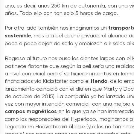
uno, es decir, unos 250 km de autonomía, con una vid
años. Todo ello con tan solo 5 horas de carga.
Por otro lado también nos imaginamos un
transport
sostenible
, más allá del coche privado, al alcance
poco a poco dejan de serlo y empiezan a ir solos al
Regreso al futuro nos puso los dientes largos con el
patinete flotante que según la peli sería una realida
a nivel comercial pero sí se hicieron intentos en form
financiados vía Kickstarter como el
Hendo
, de la em
lanzamiento coincidió con el día en que Marty y Doc l
de octubre de 2015). La compañía ya ha lanzado una 
vez con mayor intención comercial, con una mejora 
campos magnéticos
en la que ya se han interesado
como los responsables del Hyperloop. Imaginarnos a
llegando en Hooverboard al cole (y a los no tan niños
trabajo) nos parece cada vez menos descabellado.