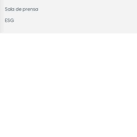
Sala de prensa
ESG
Te ayudamos
Preguntas frecuentes
Glosario
Contacto
Lo más leído
Energía renovable: la solución
Ahorra personalizando tu potencia
Instalación de placas solares