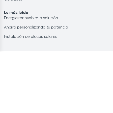
Lo más leído
Energía renovable: la solución
Ahorra personalizando tu potencia
Instalación de placas solares
HOLALUZ-CLIDOM, S.A. © 2026
Aviso legal
Privacidad
CCGG de contratación
Cookies
Política de calidad
Canal de denuncias
Política de seguridad