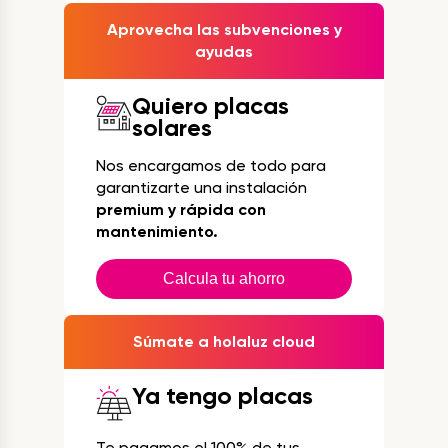
Aprovecha las subvenciones y
ayudas
Quiero placas
solares
Nos encargamos de todo para
garantizarte una instalación
premium y rápida con
mantenimiento.
Calcula tu ahorro
Súmate a holaluz cloud
Ya tengo placas
Te pagamos el 100% de tus