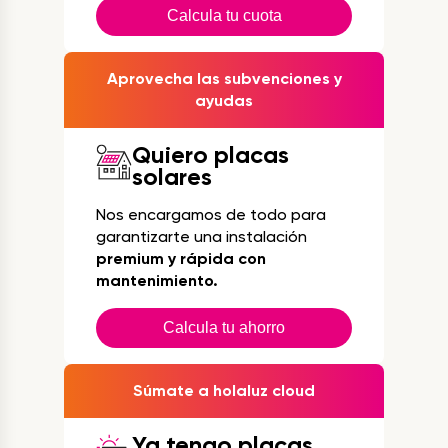
Calcula tu cuota
Aprovecha las subvenciones y
ayudas
Quiero placas
solares
Nos encargamos de todo para
garantizarte una instalación
premium y rápida con
mantenimiento.
Calcula tu ahorro
Súmate a holaluz cloud
Ya tengo placas