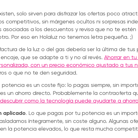
xisten, solo sirven para disfrazar las ofertas poco atrac
tos competitivos, sin márgenes ocultos ni sorpresas in
s asociadas a los descuentos y revisa que no te estén
tro. Por eso en Holaluz no tenemos letra pequeña. ;)
 factura de la luz o del gas debería ser la última de tu
ncaje, que se adapte a ti y no al revés.
Ahorrar en tu 
personalizada, con un precio económico ajustado a tus
ros o que no te den seguridad.
a potencia es un coste fijo: lo pagas siempre, sin import
gues un ahorro directo. Probablemente la contraoferta 
descubrir como la tecnología puede ayudarte a ahorra
n aplicado
. Lo que pagas por tu potencia es un import
trasladamos íntegramente, sin coste alguno. Algunas ofe
en la potencia elevados, lo que resta mucha competiti