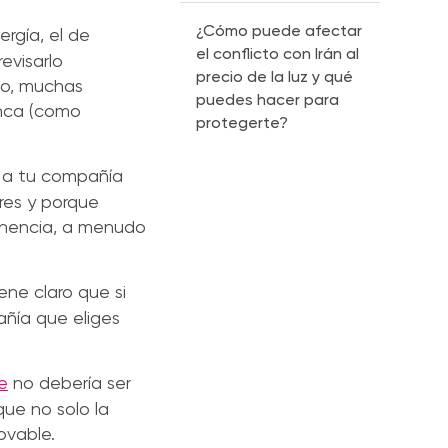
¿Cómo puede afectar
rgía, el de
el conflicto con Irán al
evisarlo
precio de la luz y qué
do, muchas
puedes hacer para
unca (como
protegerte?
er a tu compañía
res y porque
manencia, a menudo
ene claro que si
añía que eliges
e
no debería ser
ue no solo la
ovable.