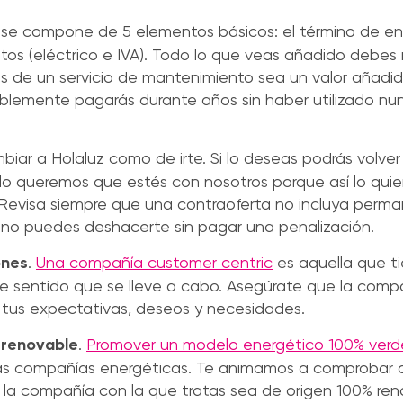
a se compone de 5 elementos básicos: el término de ene
stos (eléctrico e IVA). Todo lo que veas añadido debes r
s de un servicio de mantenimiento sea un valor añadi
ablemente pagarás durante años sin haber utilizado n
ambiar a Holaluz como de irte. Si lo deseas podrás volv
olo queremos que estés con nosotros porque así lo quie
s. Revisa siempre que una contraoferta no incluya per
e no puedes deshacerte sin pagar una penalización.
ones
.
Una compañía customer centric
es aquella que ti
iene sentido que se lleve a cabo. Asegúrate que la comp
 tus expectativas, deseos y necesidades.
 renovable
.
Promover un modelo energético 100% verd
las compañías energéticas. Te animamos a comprobar q
de la compañía con la que tratas sea de origen 100% ren