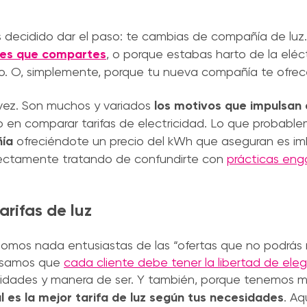
s decidido dar el paso: te cambias de compañía de luz
res que compartes
, o porque estabas harto de la eléc
o. O, simplemente, porque tu nueva compañía te ofrece
vez. Son muchos y variados
los motivos que impulsan a
o en comparar tarifas de electricidad. Lo que probabl
ñía
ofreciéndote un precio del kWh que aseguran es imb
irectamente tratando de confundirte con
prácticas eng
arifas de luz
 somos nada entusiastas de las “ofertas que no podrás 
ensamos que
cada cliente debe tener la libertad de elegir 
idades y manera de ser. Y también, porque tenemos m
 es la mejor tarifa de luz según tus necesidades
. Aq