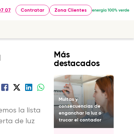
07 07
Contratar
Zona Clientes
u
Más
destacados
?
Multas y
consecuencias de
emos la lista
enganchar la luz o
erta de luz
trucar el contador