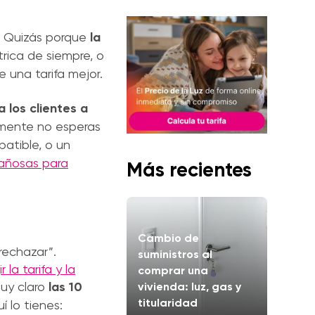
. Quizás porque
la
trica de siempre, o
 una tarifa mejor.
 los clientes a
emente no esperas
atible, o un
añosas para
Más recientes
Cambio de
rechazar”.
suministros al
la tarifa y la
comprar una
uy claro
las 10
vivienda: luz, gas y
titularidad
uí lo tienes: