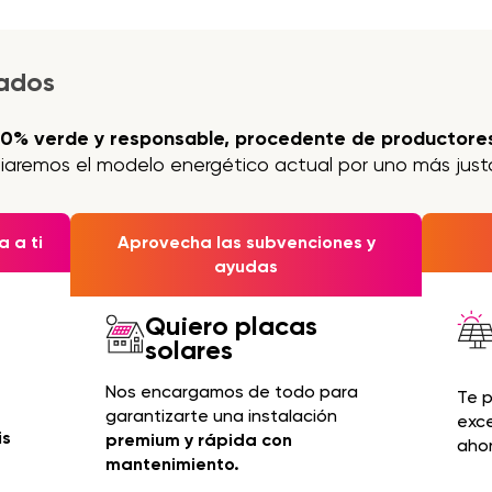
jados
00% verde y responsable, procedente de productores
iaremos el modelo energético actual por uno más justo
 a ti
Aprovecha las subvenciones y
ayudas
Quiero placas
solares
Nos encargamos de todo para
Te 
garantizarte una instalación
exc
is
premium y rápida con
ahor
mantenimiento.