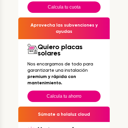
Calcula tu cuota
Aprovecha las subvenciones y
ayudas
Quiero placas
solares
Nos encargamos de todo para
garantizarte una instalación
premium y rápida con
mantenimiento.
Calcula tu ahorro
Súmate a holaluz cloud